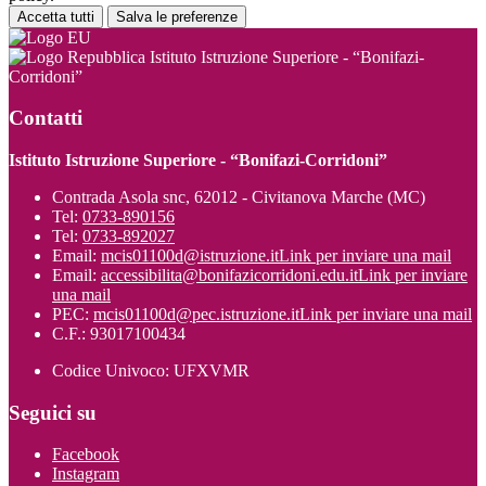
Accetta tutti
Salva le preferenze
Istituto Istruzione Superiore - “Bonifazi-
Corridoni”
Contatti
Istituto Istruzione Superiore - “Bonifazi-Corridoni”
Contrada Asola snc, 62012 - Civitanova Marche (MC)
Tel:
0733-890156
Tel:
0733-892027
Email:
mcis01100d@istruzione.it
Link per inviare una mail
Email:
accessibilita@bonifazicorridoni.edu.it
Link per inviare
una mail
PEC:
mcis01100d@pec.istruzione.it
Link per inviare una mail
C.F.: 93017100434
Codice Univoco: UFXVMR
Seguici su
Facebook
Instagram