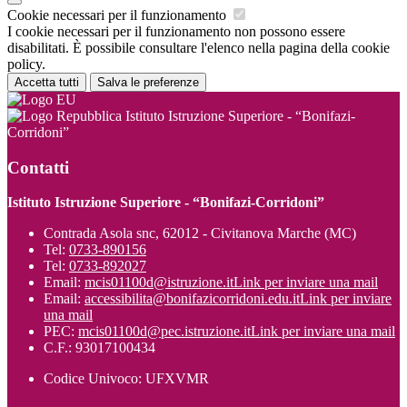
Cookie necessari per il funzionamento
I cookie necessari per il funzionamento non possono essere
disabilitati. È possibile consultare l'elenco nella pagina della cookie
policy.
Accetta tutti
Salva le preferenze
Istituto Istruzione Superiore - “Bonifazi-
Corridoni”
Contatti
Istituto Istruzione Superiore - “Bonifazi-Corridoni”
Contrada Asola snc, 62012 - Civitanova Marche (MC)
Tel:
0733-890156
Tel:
0733-892027
Email:
mcis01100d@istruzione.it
Link per inviare una mail
Email:
accessibilita@bonifazicorridoni.edu.it
Link per inviare
una mail
PEC:
mcis01100d@pec.istruzione.it
Link per inviare una mail
C.F.: 93017100434
Codice Univoco: UFXVMR