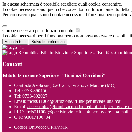
In questa schermata è possibile scegliere quali cookie consentire.
I cookie necessari sono quelli che consentono il funzionamento della pi
Per conoscere quali sono i cookie necessari al funzionamento potete v
Cookie necessari per il funzionamento
I cookie necessari per il funzionamento non possono essere disabilitati.
Accetta tutti
Salva le preferenze
Istituto Istruzione Superiore - “Bonifazi-Corridon
Contatti
Istituto Istruzione Superiore - “Bonifazi-Corridoni”
Contrada Asola snc, 62012 - Civitanova Marche (MC)
Tel:
0733-890156
Tel:
0733-892027
Email:
mcis01100d@istruzione.it
Link per inviare una mail
Email:
accessibilita@bonifazicorridoni.edu.it
Link per inviare u
PEC:
mcis01100d@pec.istruzione.it
Link per inviare una mail
C.F.: 93017100434
Codice Univoco: UFXVMR