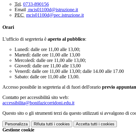
Tel.
0733-890156
Email
mcis01100d@istruzione.it
PEC
mcis01100d@pec.istruzione.it
Orari
L'ufficio di segreteria è
aperto al pubblico
:
Lunedì: dalle ore 11,00 alle 13,00;
Martedì: dalle ore 11,00 alle 13,00
Mercoledì: dalle ore 11,00 alle 13,00;
Giovedì: dalle ore 11,00 alle 13,00
Venerdì: dalle ore 11,00 alle 13,00; dalle 14.00 alle 17.00
Sabato: dalle ore 11,00 alle 13,00.
Accesso possibile in segreteria al di fuori dell'orario
previo appunta
Contatto per accessibilità sito web:
accessibilita@bonifazicorridoni.edu.it
Questo sito o gli strumenti terzi da questo utilizzati si avvalgono di coo
Personalizza
Rifiuta tutti
i cookies
Accetta tutti
i cookies
Gestione cookie