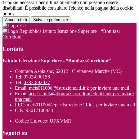
I cookie necessari per il funzionamento non possono essere
disabilitati. È possibile consultare l'elenco nella pagina della cookie
policy.
Accetta tutti
Salva le preferenze
Istituto Istruzione Superiore - “Bonifazi-
Corridoni”
Contatti
Istituto Istruzione Superiore - “Bonifazi-Corridoni”
Contrada Asola snc, 62012 - Civitanova Marche (MC)
Tel:
0733-890156
Tel:
0733-892027
Email:
mcis01100d@istruzione.it
Link per inviare una mail
Email:
accessibilita@bonifazicorridoni.edu.it
Link per inviare
una mail
PEC:
mcis01100d@pec.istruzione.it
Link per inviare una mail
C.F.: 93017100434
Codice Univoco: UFXVMR
Seguici su