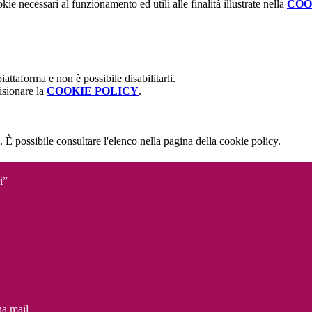
kie necessari al funzionamento ed utili alle finalità illustrate nella
COO
attaforma e non è possibile disabilitarli.
isionare la
COOKIE POLICY
.
 È possibile consultare l'elenco nella pagina della cookie policy.
i”
na mail