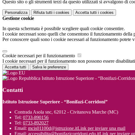
Questo sito o gli strumenti terzi da questo utilizzati si avvalgono di coo
Personalizza
Rifiuta tutti
i cookies
Accetta tutti
i cookies
Gestione cookie
In questa schermata è possibile scegliere quali cookie consentire.
I cookie necessari sono quelli che consentono il funzionamento della pi
Per conoscere quali sono i cookie necessari al funzionamento potete v
Cookie necessari per il funzionamento
I cookie necessari per il funzionamento non possono essere disabilitati.
Accetta tutti
Salva le preferenze
Istituto Istruzione Superiore - “Bonifazi-Corridon
Contatti
Istituto Istruzione Superiore - “Bonifazi-Corridoni”
Contrada Asola snc, 62012 - Civitanova Marche (MC)
Tel:
0733-890156
Tel:
0733-892027
Email:
mcis01100d@istruzione.it
Link per inviare una mail
Email:
accessibilita@bonifazicorridoni.edu.it
Link per inviare u