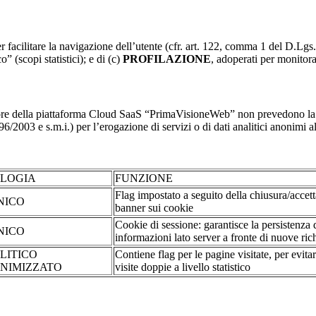
r facilitare la navigazione dell’utente (cfr. art. 122, comma 1 del D.Lgs
o” (scopi statistici); e di (c)
PROFILAZIONE
, adoperati per monitor
re della piattaforma Cloud SaaS “PrimaVisioneWeb” non prevedono la regi
2003 e s.m.i.) per l’erogazione di servizi o di dati analitici anonimi al 
OLOGIA
FUNZIONE
Flag impostato a seguito della chiusura/accet
NICO
banner sui cookie
Cookie di sessione: garantisce la persistenza 
NICO
informazioni lato server a fronte di nuove rich
LITICO
Contiene flag per le pagine visitate, per evita
NIMIZZATO
visite doppie a livello statistico