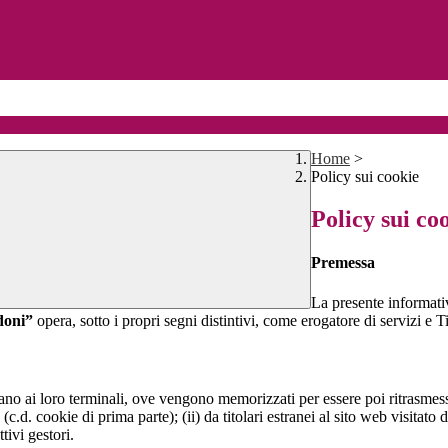
Home
>
Policy sui cookie
Policy sui co
Premessa
La presente informativ
doni”
opera, sotto i propri segni distintivi, come erogatore di servizi e Ti
nviano ai loro terminali, ove vengono memorizzati per essere poi ritrasmessi
(c.d. cookie di prima parte); (ii) da titolari estranei al sito web visitato 
tivi gestori.