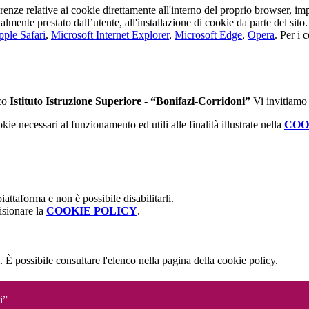
erenze relative ai cookie direttamente all'interno del proprio browser, im
tualmente prestato dall’utente, all'installazione di cookie da parte del si
ple Safari
,
Microsoft Internet Explorer
,
Microsoft Edge
,
Opera
. Per i 
ico
Istituto Istruzione Superiore - “Bonifazi-Corridoni”
Vi invitiamo 
kie necessari al funzionamento ed utili alle finalità illustrate nella
COO
attaforma e non è possibile disabilitarli.
isionare la
COOKIE POLICY
.
 È possibile consultare l'elenco nella pagina della cookie policy.
i”