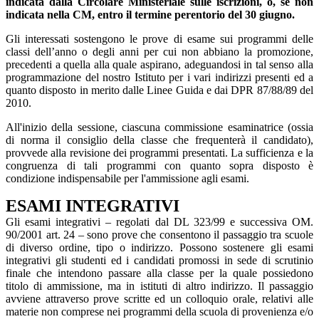
indicata dalla Circolare Ministeriale sulle iscrizioni, o, se non
indicata nella CM, entro il termine perentorio del 30 giugno.
Gli interessati sostengono le prove di esame sui programmi delle
classi dell’anno o degli anni per cui non abbiano la promozione,
precedenti a quella alla quale aspirano, adeguandosi in tal senso alla
programmazione del nostro Istituto per i vari indirizzi presenti ed a
quanto disposto in merito dalle Linee Guida e dai DPR 87/88/89 del
2010.
All'inizio della sessione, ciascuna commissione esaminatrice (ossia
di norma il consiglio della classe che frequenterà il candidato),
provvede alla revisione dei programmi presentati. La sufficienza e la
congruenza di tali programmi con quanto sopra disposto è
condizione indispensabile per l'ammissione agli esami.
ESAMI INTEGRATIVI
Gli esami integrativi – regolati dal DL 323/99 e successiva OM.
90/2001 art. 24 – sono prove che consentono il passaggio tra scuole
di diverso ordine, tipo o indirizzo. Possono sostenere gli esami
integrativi gli studenti ed i candidati promossi in sede di scrutinio
finale che intendono passare alla classe per la quale possiedono
titolo di ammissione, ma in istituti di altro indirizzo. Il passaggio
avviene attraverso prove scritte ed un colloquio orale, relativi alle
materie non comprese nei programmi della scuola di provenienza e/o