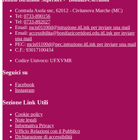
Contrada Asola snc, 62012 - Civitanova Marche (MC)
Tel:
0733-890156
Tel:
0733-892027
Email:
mcis01100d@istruzione.it
Link per inviare una mail
Email:
accessibilita@bonifazicorridoni.edu.it
Link per inviare
una mail
PEC:
mcis01100d@pec.istruzione.it
Link per inviare una mail
C.F.: 93017100434
Codice Univoco: UFXVMR
Seguici su
Facebook
Instagram
Sezione Link Utili
Cookie policy
Note legali
Informativa Privacy
Ufficio Relazioni con il Pubblico
Dichiarazione di accessibilità