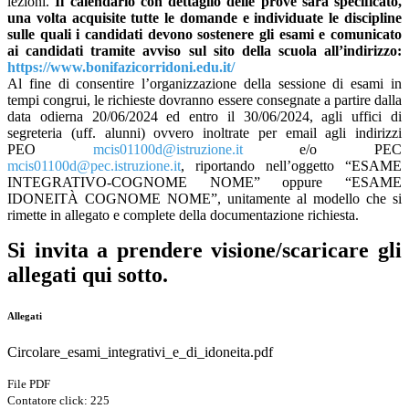
lezioni.
Il calendario con dettaglio delle prove sarà specificato,
una volta acquisite tutte le domande e individuate le discipline
sulle quali i candidati devono sostenere gli esami e comunicato
ai candidati tramite avviso sul sito della scuola all’indirizzo:
https://www.bonifazicorridoni.edu.it/
Al fine di consentire l’organizzazione della sessione di esami in
tempi congrui, le richieste dovranno essere consegnate a partire dalla
data odierna 20/06/2024 ed entro il 30/06/2024, agli uffici di
segreteria (uff. alunni) ovvero inoltrate per email agli indirizzi
PEO
mcis01100d@istruzione.it
e/o PEC
mcis01100d@pec.istruzione.it
, riportando nell’oggetto “ESAME
INTEGRATIVO-COGNOME NOME” oppure “ESAME
IDONEITÀ COGNOME NOME”, unitamente al modello che si
rimette in allegato e complete della documentazione richiesta.
Si invita a prendere visione/scaricare gli
allegati qui sotto.
Allegati
Circolare_esami_integrativi_e_di_idoneita.pdf
File PDF
Contatore click: 225