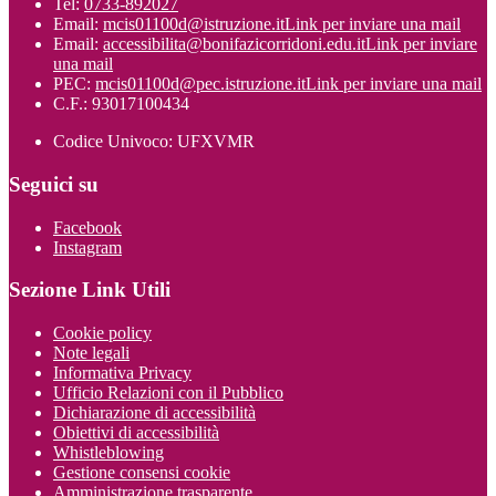
Tel:
0733-892027
Email:
mcis01100d@istruzione.it
Link per inviare una mail
Email:
accessibilita@bonifazicorridoni.edu.it
Link per inviare
una mail
PEC:
mcis01100d@pec.istruzione.it
Link per inviare una mail
C.F.: 93017100434
Codice Univoco: UFXVMR
Seguici su
Facebook
Instagram
Sezione Link Utili
Cookie policy
Note legali
Informativa Privacy
Ufficio Relazioni con il Pubblico
Dichiarazione di accessibilità
Obiettivi di accessibilità
Whistleblowing
Gestione consensi cookie
Amministrazione trasparente