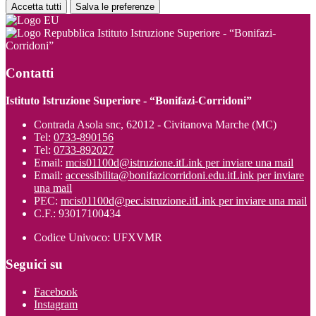
Accetta tutti
Salva le preferenze
Istituto Istruzione Superiore - “Bonifazi-
Corridoni”
Contatti
Istituto Istruzione Superiore - “Bonifazi-Corridoni”
Contrada Asola snc, 62012 - Civitanova Marche (MC)
Tel:
0733-890156
Tel:
0733-892027
Email:
mcis01100d@istruzione.it
Link per inviare una mail
Email:
accessibilita@bonifazicorridoni.edu.it
Link per inviare
una mail
PEC:
mcis01100d@pec.istruzione.it
Link per inviare una mail
C.F.: 93017100434
Codice Univoco: UFXVMR
Seguici su
Facebook
Instagram