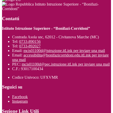
Istituto Istruzione Superiore - “Bonifazi-
Corridoni”
Contatti
Istituto Istruzione Superiore - “Bonifazi-Corridoni”
Contrada Asola snc, 62012 - Civitanova Marche (MC)
Tel:
0733-890156
Tel:
0733-892027
Email:
mcis01100d@istruzione.it
Link per inviare una mail
Email:
accessibilita@bonifazicorridoni.edu.it
Link per inviare
una mail
PEC:
mcis01100d@pec.istruzione.it
Link per inviare una mail
C.F.: 93017100434
Codice Univoco: UFXVMR
Seguici su
Facebook
Instagram
Sezione Link Utili