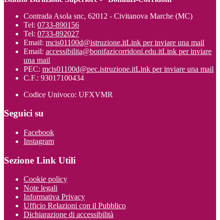
Contrada Asola snc, 62012 - Civitanova Marche (MC)
Tel:
0733-890156
Tel:
0733-892027
Email:
mcis01100d@istruzione.it
Link per inviare una mail
Email:
accessibilita@bonifazicorridoni.edu.it
Link per inviare
una mail
PEC:
mcis01100d@pec.istruzione.it
Link per inviare una mail
C.F.: 93017100434
Codice Univoco: UFXVMR
Seguici su
Facebook
Instagram
Sezione Link Utili
Cookie policy
Note legali
Informativa Privacy
Ufficio Relazioni con il Pubblico
Dichiarazione di accessibilità