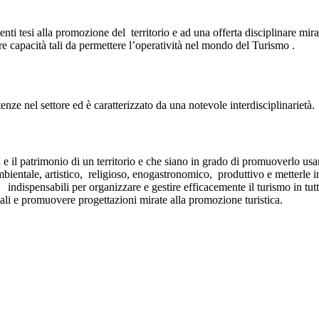
nti tesi alla promozione del territorio e ad una offerta disciplinare mir
sire capacità tali da permettere l’operatività nel mondo del Turismo .
enze nel settore ed è caratterizzato da una notevole interdisciplinarietà.
 e il patrimonio di un territorio e che siano in grado di promuoverlo usan
mbientale, artistico, religioso, enogastronomico, produttivo e metterle in
dispensabili per organizzare e gestire efficacemente il turismo in tutti 
cali e promuovere progettazioni mirate alla promozione turistica.