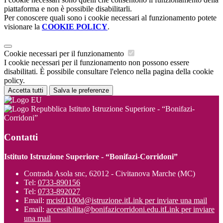
piattaforma e non è possibile disabilitarli.
Per conoscere quali sono i cookie necessari al funzionamento potete
visionare la
COOKIE POLICY
.
Cookie necessari per il funzionamento
I cookie necessari per il funzionamento non possono essere
disabilitati. È possibile consultare l'elenco nella pagina della cookie
policy.
Accetta tutti
Salva le preferenze
Istituto Istruzione Superiore - “Bonifazi-
Corridoni”
Contatti
Istituto Istruzione Superiore - “Bonifazi-Corridoni”
Contrada Asola snc, 62012 - Civitanova Marche (MC)
Tel:
0733-890156
Tel:
0733-892027
Email:
mcis01100d@istruzione.it
Link per inviare una mail
Email:
accessibilita@bonifazicorridoni.edu.it
Link per inviare
una mail