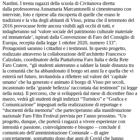
Nardini. I trenta ragazzi della scuola di Civitanova diretta
dalla professoressa Annamaria Marcantonelli si cimenteranno con
interviste, foto e riprese alla riscoperta di quelle che erano le
tradizioni e la vita degli abitanti di Visso, prima che il terremoto del
2016 provocasse ferite ancora visibili agli occhi di tutti, e
indagheranno sul ‘valore sociale del patrimonio culturale materiale
ed immateriale’, ispirati dalla Convenzione di Faro del Consiglio di
Europa, recepita dalla legge 1 ottobre 2020, numero 133”.
Protagonisti saranno i cittadini e i testimoni. In questo progetto,
realizzato attraverso la collaborazione dell’architetto Francesco
Calzolaio, coordinatore della Piattaforma Faro Italia e della Rete
Faro Cratere, “gli studenti aiuteranno a saldare la fatale distanza tra
la comunità che ha abbandonato il borgo sei anni fa e quella che vi
entrerà nel futuro, invitandola a riflettere sul valore del ‘capitale
umano’ che ha generato e animato il borgo di Visso per secoli,
incastonato nella ‘grande bellezza’ raccontata dai testimoni” (si legge
nella nota). Il percorso, che si svilupperà dal mese di dicembre fino a
marzo, vedrà gli studenti degli indirizzi “Turistico” e “Grafica e
Comunicazione” impegnati nella realizzazione di reportage e
“ducmenti della memoria” che parteciperanno alla manifestazione
nazionale Faro Film Festival prevista per l’anno prossimo. “Un
progetto, dunque, che porterà i ragazzi a vivere esperienze con
intensità e passione, coinvolgimento e bisogno – conclude il
comunicato dell’amministrazione Comunale – di agire
concretamente, soprattutto dopo due anni di Covid che hanno