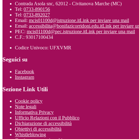
Contrada Asola snc, 62012 - Civitanova Marche (MC)
Tel:
0733-890156
Tel:
0733-892027
Email:
mcis01100d@istruzione.it
Link per inviare una mail
Email:
accessibilita@bonifazicorridoni.edu.it
Link per inviare u
PEC:
mcis01100d@pec.istruzione.it
Link per inviare una mail
C.F.: 93017100434
Codice Univoco: UFXVMR
Seguici su
Facebook
Instagram
Sezione Link Utili
Cookie policy
Note legali
Informativa Privacy
Ufficio Relazioni con il Pubblico
Dichiarazione di accessibilità
Obiettivi di accessibilità
Whistleblowing