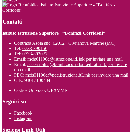
Istituto Istruzione Superiore - “Bonifazi-
Corridoni”
Contatti
Istituto Istruzione Superiore - “Bonifazi-Corridoni”
Contrada Asola snc, 62012 - Civitanova Marche (MC)
Tel:
0733-890156
Tel:
0733-892027
Email:
mcis01100d@istruzione.it
Link per inviare una mail
Email:
accessibilita@bonifazicorridoni.edu.it
Link per inviare
una mail
PEC:
mcis01100d@pec.istruzione.it
Link per inviare una mail
C.F.: 93017100434
Codice Univoco: UFXVMR
Seguici su
Facebook
Instagram
Sezione Link Utili