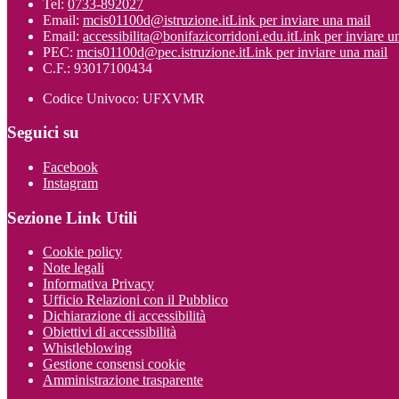
Tel:
0733-892027
Email:
mcis01100d@istruzione.it
Link per inviare una mail
Email:
accessibilita@bonifazicorridoni.edu.it
Link per inviare u
PEC:
mcis01100d@pec.istruzione.it
Link per inviare una mail
C.F.: 93017100434
Codice Univoco: UFXVMR
Seguici su
Facebook
Instagram
Sezione Link Utili
Cookie policy
Note legali
Informativa Privacy
Ufficio Relazioni con il Pubblico
Dichiarazione di accessibilità
Obiettivi di accessibilità
Whistleblowing
Gestione consensi cookie
Amministrazione trasparente