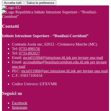
Accetta tutti
Salva le preferenze
Istituto Istruzione Superiore - “Bonifazi-
Corridoni”
Contatti
Istituto Istruzione Superiore - “Bonifazi-Corridoni”
Contrada Asola snc, 62012 - Civitanova Marche (MC)
Tel:
0733-890156
Tel:
0733-892027
Email:
mcis01100d@istruzione.it
Link per inviare una mail
Email:
accessibilita@bonifazicorridoni.edu.it
Link per inviare
una mail
PEC:
mcis01100d@pec.istruzione.it
Link per inviare una mail
C.F.: 93017100434
Codice Univoco: UFXVMR
Seguici su
Facebook
Instagram