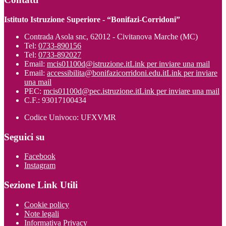
Istituto Istruzione Superiore - “Bonifazi-Corridoni”
Contrada Asola snc, 62012 - Civitanova Marche (MC)
Tel:
0733-890156
Tel:
0733-892027
Email:
mcis01100d@istruzione.it
Link per inviare una mail
Email:
accessibilita@bonifazicorridoni.edu.it
Link per inviare
una mail
PEC:
mcis01100d@pec.istruzione.it
Link per inviare una mail
C.F.: 93017100434
Codice Univoco: UFXVMR
Seguici su
Facebook
Instagram
Sezione Link Utili
Cookie policy
Note legali
Informativa Privacy