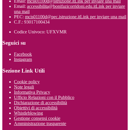
Email:
mcis01100d@istruzione.it
Link per inviare una mail
Email:
accessibilita@bonifazicorridoni.edu.it
Link per inviare
una mail
PEC:
mcis01100d@pec.istruzione.it
Link per inviare una mail
C.F.: 93017100434
Codice Univoco: UFXVMR
Seguici su
Facebook
Instagram
Sezione Link Utili
Cookie policy
Note legali
Informativa Privacy
Ufficio Relazioni con il Pubblico
Dichiarazione di accessibilità
Obiettivi di accessibilità
Whistleblowing
Gestione consensi cookie
Amministrazione trasparente