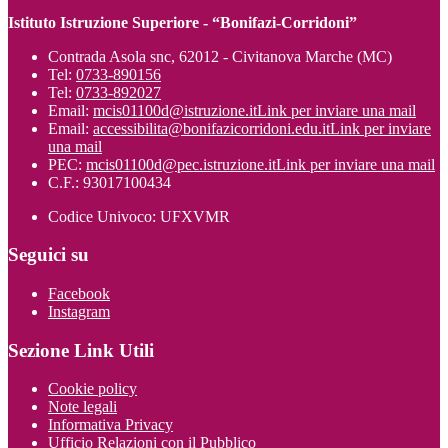
Istituto Istruzione Superiore - “Bonifazi-Corridoni”
Contrada Asola snc, 62012 - Civitanova Marche (MC)
Tel:
0733-890156
Tel:
0733-892027
Email:
mcis01100d@istruzione.it
Link per inviare una mail
Email:
accessibilita@bonifazicorridoni.edu.it
Link per inviare
una mail
PEC:
mcis01100d@pec.istruzione.it
Link per inviare una mail
C.F.: 93017100434
Codice Univoco: UFXVMR
Seguici su
Facebook
Instagram
Sezione Link Utili
Cookie policy
Note legali
Informativa Privacy
Ufficio Relazioni con il Pubblico