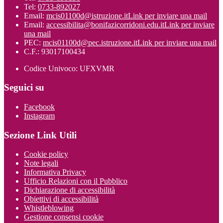
Tel:
0733-892027
Email:
mcis01100d@istruzione.it
Link per inviare una mail
Email:
accessibilita@bonifazicorridoni.edu.it
Link per inviare
una mail
PEC:
mcis01100d@pec.istruzione.it
Link per inviare una mail
C.F.: 93017100434
Codice Univoco: UFXVMR
Seguici su
Facebook
Instagram
Sezione Link Utili
Cookie policy
Note legali
Informativa Privacy
Ufficio Relazioni con il Pubblico
Dichiarazione di accessibilità
Obiettivi di accessibilità
Whistleblowing
Gestione consensi cookie