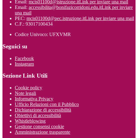
Email:
mcis01100d@istruzione.it
Link per inviare una mail
Email:
accessibilita@bonifazicorridoni.edu.it
Link per inviare
una mail
PEC:
mcis01100d@pec.istruzione.it
Link per inviare una mail
C.F.: 93017100434
Codice Univoco: UFXVMR
Seguici su
Facebook
Instagram
Sezione Link Utili
Cookie policy
Note legali
Informativa Privacy
Ufficio Relazioni con il Pubblico
Dichiarazione di accessibilità
Obiettivi di accessibilità
Whistleblowing
Gestione consensi cookie
Amministrazione trasparente