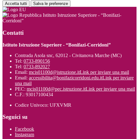
Accetta tutti
Salva le preferenze
Istituto Istruzione Superiore - “Bonifazi-
Corridoni”
Contatti
Istituto Istruzione Superiore - “Bonifazi-Corridoni”
Contrada Asola snc, 62012 - Civitanova Marche (MC)
Tel:
0733-890156
Tel:
0733-892027
Email:
mcis01100d@istruzione.it
Link per inviare una mail
Email:
accessibilita@bonifazicorridoni.edu.it
Link per inviare
una mail
PEC:
mcis01100d@pec.istruzione.it
Link per inviare una mail
C.F.: 93017100434
Codice Univoco: UFXVMR
Seguici su
Facebook
Instagram