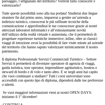
paesaggio, l’artigianato del territorio? Vorresti farlo conoscere e
valorizzarlo?
Tutte queste possibilità sono alla tua portata! Studierai due lingue
straniere fin dal primo anno, imparerai a gestire un’azienda a
indirizzo turistico, conoscerai le più raffinate tecniche della
comunicazione e approfondirai le tue conoscenze grazie ai nostri
attrezzati laboratori informatici e all’entusiasmante novità
dell’utilizzo della realtà virtuale e aumentata, che ti permetterà di
progettare esperienze turistiche immersive; infine, oltre ai classici
viaggi di istruzione avrai la possibilità di fare visite mirate ad aziende
del territorio che hanno saputo valorizzare turisticamente il nostro
patrimonio.
Il diploma Professionale Servizi Commerciali Turistico – Settore
Servizi ti permetterà di diventare operatore di agenzia di viaggi,
guida turistica, tour operator, imprenditore agrituristico, hostess e
steward di bordo e di volo e tanto altro. E se negli anni hai capito
che vuoi continuare a studiare? Tutti i corsi universitari sono
accessibili con questo tipo di diploma, dipenderà dalle tue preferenze
o talenti.
Se vuoi maggiori informazioni vieni ai nostri OPEN DAYS:
iniziamo il 1° dicembre!
CONTINUA…