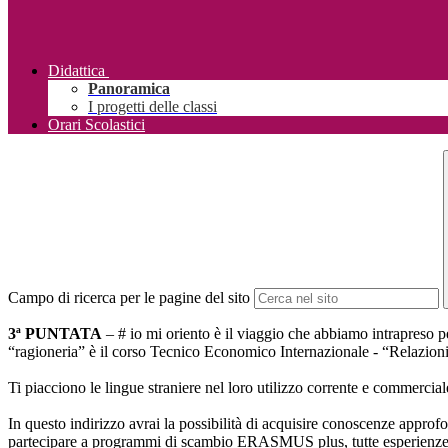
Didattica
Panoramica
I progetti delle classi
Orari Scolastici
Campo di ricerca per le pagine del sito
3ª PUNTATA
– # io mi oriento è il viaggio che abbiamo intrapreso pe
“ragioneria” è il corso Tecnico Economico Internazionale - “Relazioni 
Ti piacciono le lingue straniere nel loro utilizzo corrente e commercia
In questo indirizzo avrai la possibilità di acquisire conoscenze approfond
partecipare a programmi di scambio ERASMUS plus, tutte esperienze ch