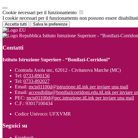
Cookie necessari per il funzionamento
I cookie necessari per il funzionamento non possono essere disabilitati.
Accetta tutti
Salva le preferenze
Istituto Istruzione Superiore - “Bonifazi-Corridon
Contatti
Istituto Istruzione Superiore - “Bonifazi-Corridoni”
Contrada Asola snc, 62012 - Civitanova Marche (MC)
Tel:
0733-890156
Tel:
0733-892027
Email:
mcis01100d@istruzione.it
Link per inviare una mail
Email:
accessibilita@bonifazicorridoni.edu.it
Link per inviare u
PEC:
mcis01100d@pec.istruzione.it
Link per inviare una mail
C.F.: 93017100434
Codice Univoco: UFXVMR
Seguici su
Facebook