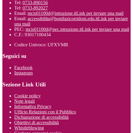
Tel:
0733-890156
Tel:
0733-892027
Email:
mcis01100d@istruzione.it
Link per inviare una mail
Email:
accessibilita@bonifazicorridoni.edu.it
Link per inviare
una mail
PEC:
mcis01100d@pec.istruzione.it
Link per inviare una mail
C.F.: 93017100434
Codice Univoco: UFXVMR
Seguici su
Facebook
Instagram
Sezione Link Utili
Cookie policy
Note legali
Informativa Privacy
Ufficio Relazioni con il Pubblico
Dichiarazione di accessibilità
Obiettivi di accessibilità
Whistleblowing