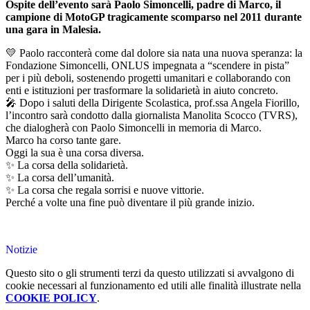
Ospite dell’evento sarà Paolo Simoncelli, padre di Marco, il
campione di MotoGP tragicamente scomparso nel 2011 durante
una gara in Malesia.
💛 Paolo racconterà come dal dolore sia nata una nuova speranza: la
Fondazione Simoncelli, ONLUS impegnata a “scendere in pista”
per i più deboli, sostenendo progetti umanitari e collaborando con
enti e istituzioni per trasformare la solidarietà in aiuto concreto.
🎤 Dopo i saluti della Dirigente Scolastica, prof.ssa Angela Fiorillo,
l’incontro sarà condotto dalla giornalista Manolita Scocco (TVRS),
che dialogherà con Paolo Simoncelli in memoria di Marco.
Marco ha corso tante gare.
Oggi la sua è una corsa diversa.
✨ La corsa della solidarietà.
✨ La corsa dell’umanità.
✨ La corsa che regala sorrisi e nuove vittorie.
Perché a volte una fine può diventare il più grande inizio.
Notizie
Questo sito o gli strumenti terzi da questo utilizzati si avvalgono di
cookie necessari al funzionamento ed utili alle finalità illustrate nella
COOKIE POLICY
.