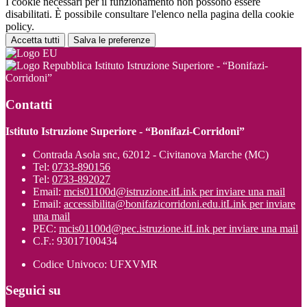
I cookie necessari per il funzionamento non possono essere
disabilitati. È possibile consultare l'elenco nella pagina della cookie
policy.
Accetta tutti
Salva le preferenze
Istituto Istruzione Superiore - “Bonifazi-
Corridoni”
Contatti
Istituto Istruzione Superiore - “Bonifazi-Corridoni”
Contrada Asola snc, 62012 - Civitanova Marche (MC)
Tel:
0733-890156
Tel:
0733-892027
Email:
mcis01100d@istruzione.it
Link per inviare una mail
Email:
accessibilita@bonifazicorridoni.edu.it
Link per inviare
una mail
PEC:
mcis01100d@pec.istruzione.it
Link per inviare una mail
C.F.: 93017100434
Codice Univoco: UFXVMR
Seguici su