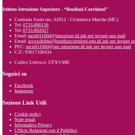
Istituto Istruzione Superiore - “Bonifazi-Corridoni”
Contrada Asola snc, 62012 - Civitanova Marche (MC)
Tel:
0733-890156
Tel:
0733-892027
Email:
mcis01100d@istruzione.it
Link per inviare una mail
Email:
accessibilita@bonifazicorridoni.edu.it
Link per inviare u
PEC:
mcis01100d@pec.istruzione.it
Link per inviare una mail
C.F.: 93017100434
Codice Univoco: UFXVMR
Seguici su
Facebook
Instagram
Sezione Link Utili
Cookie policy
Note legali
Informativa Privacy
Ufficio Relazioni con il Pubblico