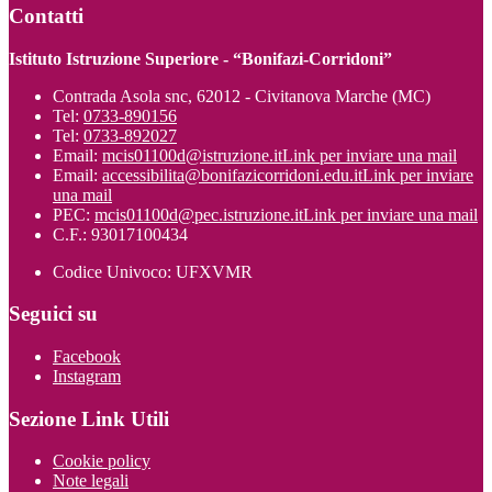
Contatti
Istituto Istruzione Superiore - “Bonifazi-Corridoni”
Contrada Asola snc, 62012 - Civitanova Marche (MC)
Tel:
0733-890156
Tel:
0733-892027
Email:
mcis01100d@istruzione.it
Link per inviare una mail
Email:
accessibilita@bonifazicorridoni.edu.it
Link per inviare
una mail
PEC:
mcis01100d@pec.istruzione.it
Link per inviare una mail
C.F.: 93017100434
Codice Univoco: UFXVMR
Seguici su
Facebook
Instagram
Sezione Link Utili
Cookie policy
Note legali