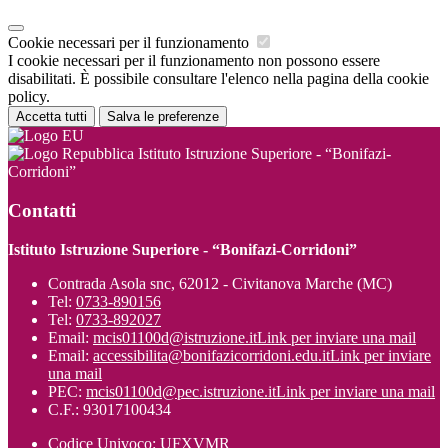
Cookie necessari per il funzionamento
I cookie necessari per il funzionamento non possono essere
disabilitati. È possibile consultare l'elenco nella pagina della cookie
policy.
Accetta tutti
Salva le preferenze
Istituto Istruzione Superiore - “Bonifazi-
Corridoni”
Contatti
Istituto Istruzione Superiore - “Bonifazi-Corridoni”
Contrada Asola snc, 62012 - Civitanova Marche (MC)
Tel:
0733-890156
Tel:
0733-892027
Email:
mcis01100d@istruzione.it
Link per inviare una mail
Email:
accessibilita@bonifazicorridoni.edu.it
Link per inviare
una mail
PEC:
mcis01100d@pec.istruzione.it
Link per inviare una mail
C.F.: 93017100434
Codice Univoco: UFXVMR