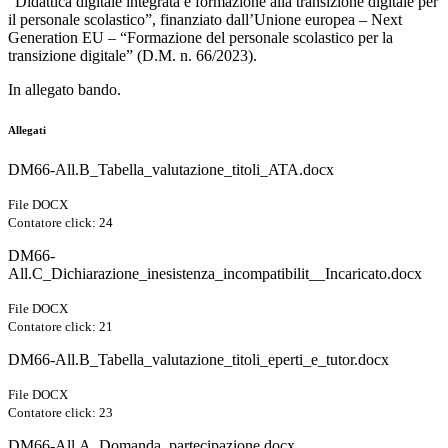
“Didattica digitale integrata e formazione alla transizione digitale per
il personale scolastico”, finanziato dall’Unione europea – Next
Generation EU – “Formazione del personale scolastico per la
transizione digitale” (D.M. n. 66/2023).
In allegato bando.
Allegati
DM66-All.B_Tabella_valutazione_titoli_ATA.docx
File DOCX
Contatore click: 24
DM66-
All.C_Dichiarazione_inesistenza_incompatibilit__Incaricato.docx
File DOCX
Contatore click: 21
DM66-All.B_Tabella_valutazione_titoli_eperti_e_tutor.docx
File DOCX
Contatore click: 23
DM66-All.A_Domanda_partecipazione.docx