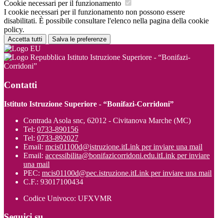
Cookie necessari per il funzionamento
I cookie necessari per il funzionamento non possono essere
disabilitati. È possibile consultare l'elenco nella pagina della cookie
policy.
Accetta tutti
Salva le preferenze
Istituto Istruzione Superiore - “Bonifazi-
Corridoni”
Contatti
Istituto Istruzione Superiore - “Bonifazi-Corridoni”
Contrada Asola snc, 62012 - Civitanova Marche (MC)
Tel:
0733-890156
Tel:
0733-892027
Email:
mcis01100d@istruzione.it
Link per inviare una mail
Email:
accessibilita@bonifazicorridoni.edu.it
Link per inviare
una mail
PEC:
mcis01100d@pec.istruzione.it
Link per inviare una mail
C.F.: 93017100434
Codice Univoco: UFXVMR
Seguici su