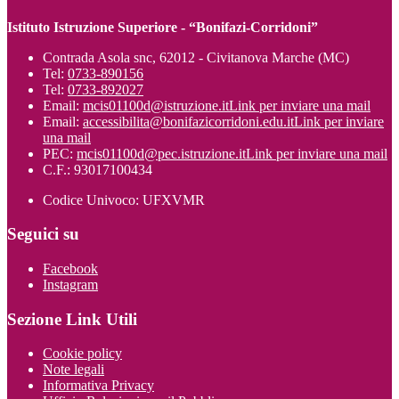
Istituto Istruzione Superiore - “Bonifazi-Corridoni”
Contrada Asola snc, 62012 - Civitanova Marche (MC)
Tel:
0733-890156
Tel:
0733-892027
Email:
mcis01100d@istruzione.it
Link per inviare una mail
Email:
accessibilita@bonifazicorridoni.edu.it
Link per inviare
una mail
PEC:
mcis01100d@pec.istruzione.it
Link per inviare una mail
C.F.: 93017100434
Codice Univoco: UFXVMR
Seguici su
Facebook
Instagram
Sezione Link Utili
Cookie policy
Note legali
Informativa Privacy