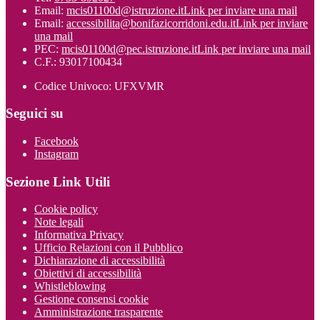
Email:
mcis01100d@istruzione.it
Link per inviare una mail
Email:
accessibilita@bonifazicorridoni.edu.it
Link per inviare
una mail
PEC:
mcis01100d@pec.istruzione.it
Link per inviare una mail
C.F.: 93017100434
Codice Univoco: UFXVMR
Seguici su
Facebook
Instagram
Sezione Link Utili
Cookie policy
Note legali
Informativa Privacy
Ufficio Relazioni con il Pubblico
Dichiarazione di accessibilità
Obiettivi di accessibilità
Whistleblowing
Gestione consensi cookie
Amministrazione trasparente