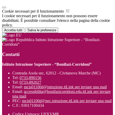
Cookie necessari per il funzionamento
I cookie necessari per il funzionamento non possono essere
disabilitati. È possibile consultare l'elenco nella pagina della cookie
policy.
Accetta tutti
Salva le preferenze
Istituto Istruzione Superiore - “Bonifazi-
Corridoni”
Contatti
Istituto Istruzione Superiore - “Bonifazi-Corridoni”
Contrada Asola snc, 62012 - Civitanova Marche (MC)
Tel:
0733-890156
Tel:
0733-892027
Email:
mcis01100d@istruzione.it
Link per inviare una mail
Email:
accessibilita@bonifazicorridoni.edu.it
Link per inviare
una mail
PEC:
mcis01100d@pec.istruzione.it
Link per inviare una mail
C.F.: 93017100434
Codice Univoco: UFXVMR