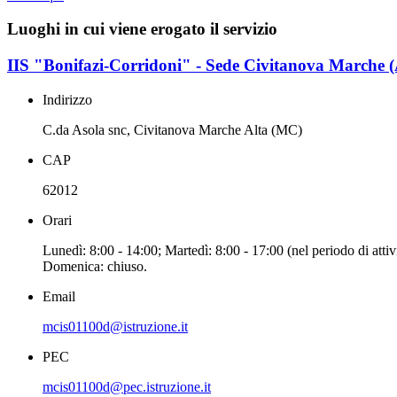
Luoghi in cui viene erogato il servizio
IIS "Bonifazi-Corridoni" - Sede Civitanova Marche (
Indirizzo
C.da Asola snc, Civitanova Marche Alta (MC)
CAP
62012
Orari
Lunedì: 8:00 - 14:00; Martedì: 8:00 - 17:00 (nel periodo di attivi
Domenica: chiuso.
Email
mcis01100d@istruzione.it
PEC
mcis01100d@pec.istruzione.it