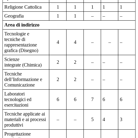
Religione Cattolica
1
1
1
1
1
Geografia
1
1
–
–
–
Area di indirizzo
Tecnologie e
tecniche di
4
4
–
–
–
rappresentazione
grafica (Disegno)
Scienze
2
2
–
–
–
integrate (Chimica)
Tecniche
dell’Informazione e
2
2
–
–
–
Comunicazione
Laboratori
tecnologici ed
6
6
7
6
6
esercitazioni
Tecniche applicate ai
materiali e ai processi
–
–
5
4
3
produttivi
Progettazione