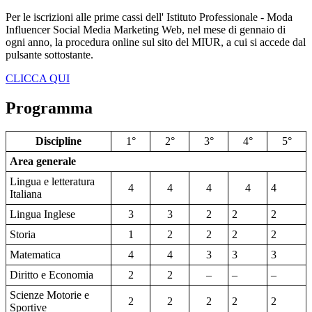
Per le iscrizioni alle prime cassi dell' Istituto Professionale - Moda
Influencer Social Media Marketing Web, nel mese di gennaio di
ogni anno, la procedura online sul sito del MIUR, a cui si accede dal
pulsante sottostante.
CLICCA QUI
Programma
Discipline
1°
2°
3°
4°
5°
Area generale
Lingua e letteratura
4
4
4
4
4
Italiana
Lingua Inglese
3
3
2
2
2
Storia
1
2
2
2
2
Matematica
4
4
3
3
3
Diritto e Economia
2
2
–
–
–
Scienze Motorie e
2
2
2
2
2
Sportive